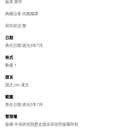
版本:原件
典藏沿革:內閣檔庫
保存狀況:整
日期
責任日期:道光3年7月
格式
數量:1
語言
語文:chi-漢文
範圍
責任日期:道光3年7月
管理權
版權:中央研究院歷史語言研究所版權所有