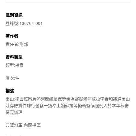
識別資訊
登錄號:130704-001
著作者
責任者:刑部
資料類型
類型:檔案
層次:件
描述
事由:移會稽察房熱河都統慶保等奏為審擬熱河蘇拉李春和將避署山
莊存貯賞件肆行偷竊一摺奉上諭蘇拉等擬斬監候照例入於本年秋審
情寔辦理
典藏沿革:內閣檔庫