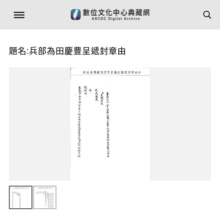
題名:兵部為田慶豊呈遞封章由