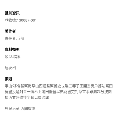
識別資訊
登錄號:130087-001
著作者
責任者:兵部
資料類型
類型:檔案
層次:件
描述
事由:移會稽察房掌山西道監察御史世襲三等子王開雲奏戶部貼寫田
慶豊投遞封章一摺奉上諭田慶豊以貼寫書吏封章言事雖屬越分披閱
摺內並無違悖字句毋庸治罪
典藏沿革:內閣檔庫