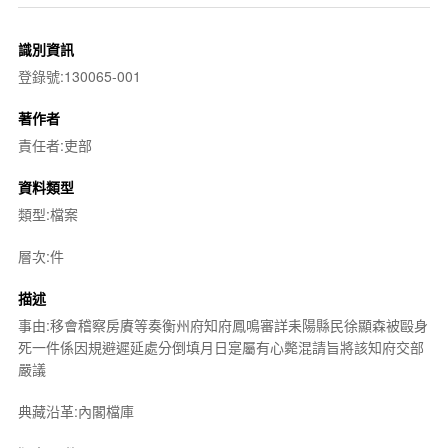
識別資訊
登錄號:130065-001
著作者
責任者:吏部
資料類型
類型:檔案
層次:件
描述
事由:移會稽察房賡等奏衡州府知府鳳鳴審詳耒陽縣民徐顯森被毆身
死一件係因規避遲延處分倒填月日寔屬有心斃混請旨將該知府交部
嚴議
典藏沿革:內閣檔庫