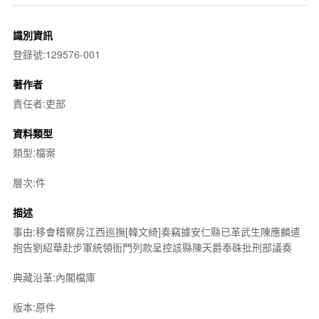
識別資訊
登錄號:129576-001
著作者
責任者:吏部
資料類型
類型:檔案
層次:件
描述
事由:移會稽察房江西巡撫[韓文綺]奏竊據安仁縣已革武生陳應麟遣
抱告劉紹華赴步軍統領衙門列款呈控該縣陳天爵奉硃批刑部議奏
典藏沿革:內閣檔庫
版本:原件