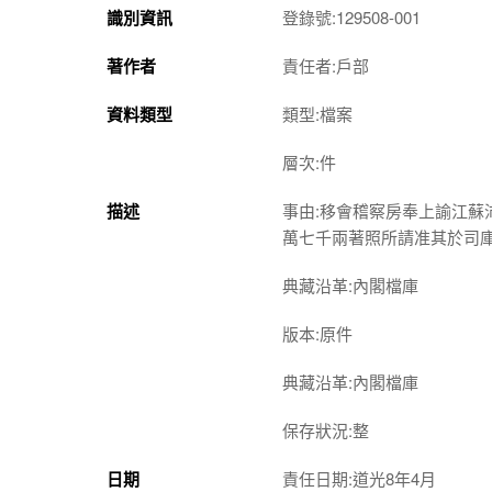
識別資訊
登錄號:129508-001
著作者
責任者:戶部
資料類型
類型:檔案
層次:件
描述
事由:移會稽察房奉上諭江
萬七千兩著照所請准其於司
典藏沿革:內閣檔庫
版本:原件
典藏沿革:內閣檔庫
保存狀況:整
日期
責任日期:道光8年4月