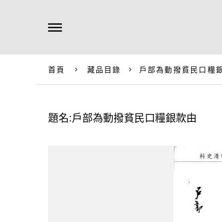
首頁
藏品目錄
戶部為動撥貧民口糧
題名:戶部為動撥貧民口糧銀款由