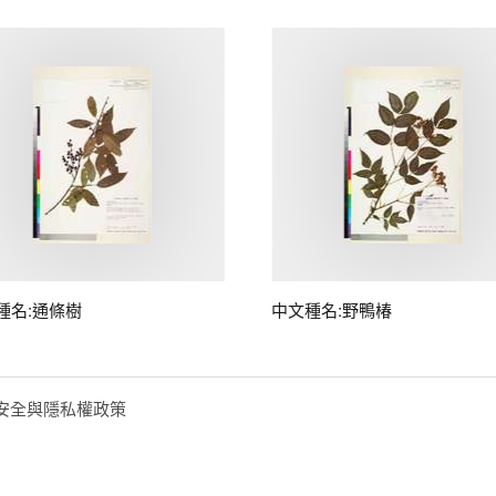
種名:通條樹
中文種名:野鴨椿
安全與隱私權政策