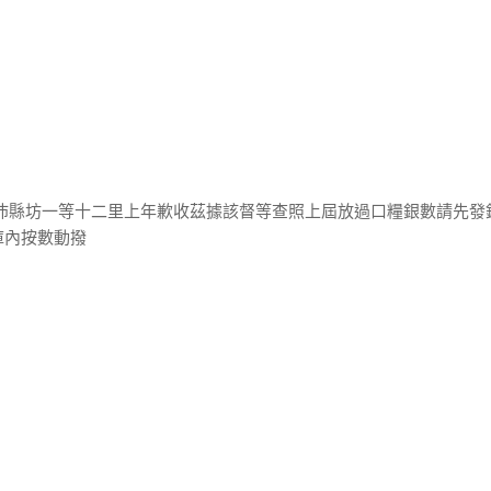
蘇沛縣坊一等十二里上年歉收茲據該督等查照上屆放過口糧銀數請先發
庫內按數動撥