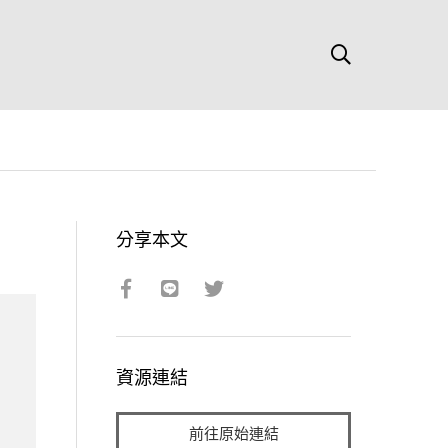
分享本文
資源連結
前往原始連結