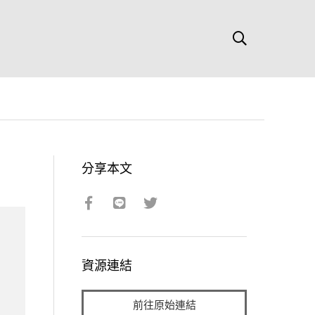
分享本文
資源連結
前往原始連結