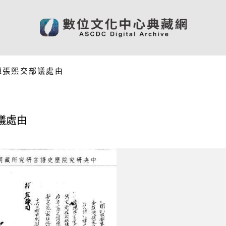
揮張熙交部議處由
議處由