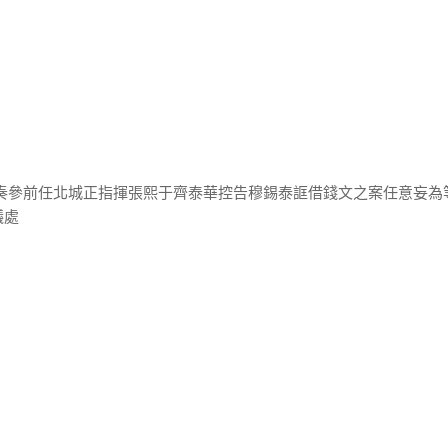
院奏參前任北城正指揮張熙于齊泰華控告穆錫泰誆借錢文之案任意妄為
議處