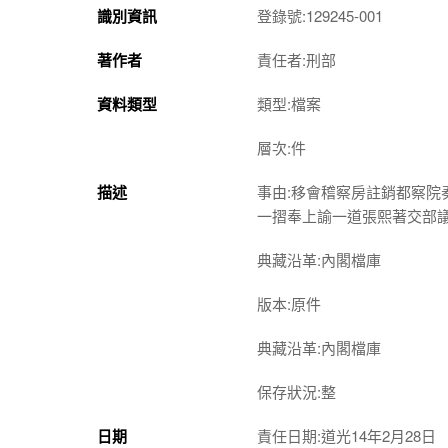
識別資訊
登錄號:129245-001
著作者
責任者:刑部
資料類型
類型:檔案
層次:件
描述
事由:移會稽察房註銷都察
一摺奉上諭一道張熙著交部
典藏沿革:內閣檔庫
版本:原件
典藏沿革:內閣檔庫
保存狀況:整
日期
責任日期:道光14年2月28日