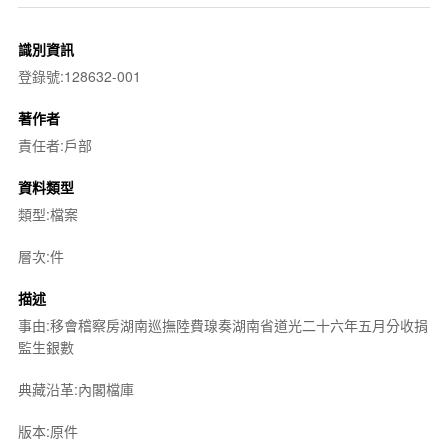
識別資訊
登錄號:128632-001
著作者
責任者:戶部
資料類型
類型:檔案
層次:件
描述
事由:移會稽察房湖南巡撫陸費瑔奏湖南省道光二十六年五月分收捐
監生銀數
典藏沿革:內閣檔庫
版本:原件