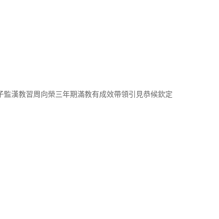
國子監漢教習周向榮三年期滿教有成效帶領引見恭候欽定