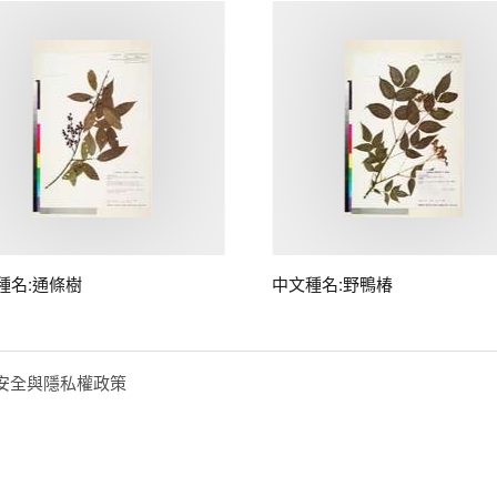
種名:通條樹
中文種名:野鴨椿
安全與隱私權政策