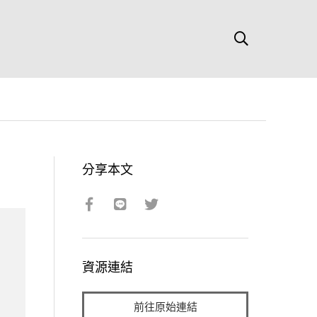
分享本文
資源連結
前往原始連結