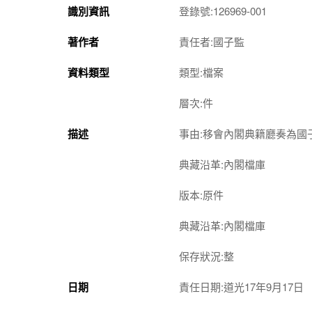
識別資訊
登錄號:126969-001
著作者
責任者:國子監
資料類型
類型:檔案
層次:件
描述
事由:移會內閣典籍廳奏為
典藏沿革:內閣檔庫
版本:原件
典藏沿革:內閣檔庫
保存狀況:整
日期
責任日期:道光17年9月17日