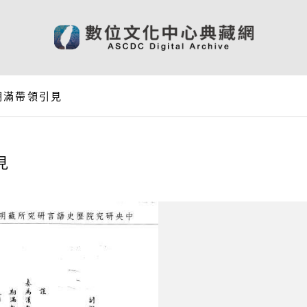
期滿帶領引見
見