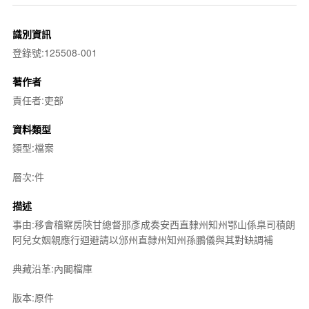
識別資訊
登錄號:125508-001
著作者
責任者:吏部
資料類型
類型:檔案
層次:件
描述
事由:移會稽察房陝甘總督那彥成奏安西直隸州知州鄂山係臬司積朗
阿兒女姻親應行迴避請以邠州直隸州知州孫鵬儀與其對缺調補
典藏沿革:內閣檔庫
版本:原件