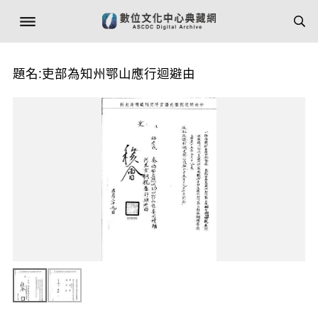
題名:吏部為知州鄂山應行迴避由