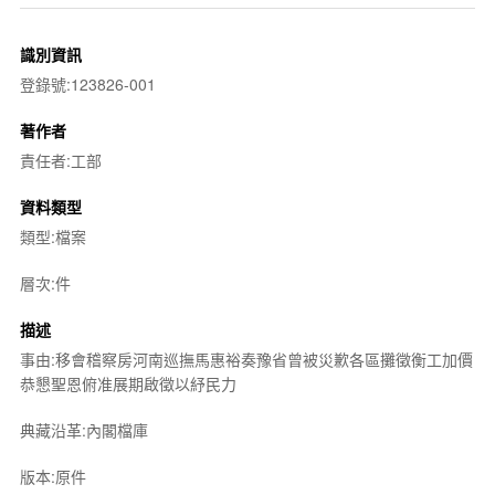
識別資訊
登錄號:123826-001
著作者
責任者:工部
資料類型
類型:檔案
層次:件
描述
事由:移會稽察房河南巡撫馬惠裕奏豫省曾被災歉各區攤徵衡工加價
恭懇聖恩俯准展期啟徵以紓民力
典藏沿革:內閣檔庫
版本:原件