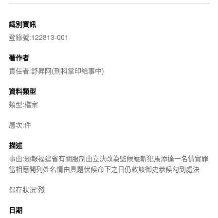
識別資訊
登錄號:122813-001
著作者
責任者:舒昇阿(刑科掌印給事中)
資料類型
類型:檔案
層次:件
描述
事由:題報福建省有關服制由立決改為監候應斬犯馬添達一名情實罪
當相應開列姓名情由具題伏候命下之日仍敕該御史恭候勾到處決
保存狀況:殘
日期