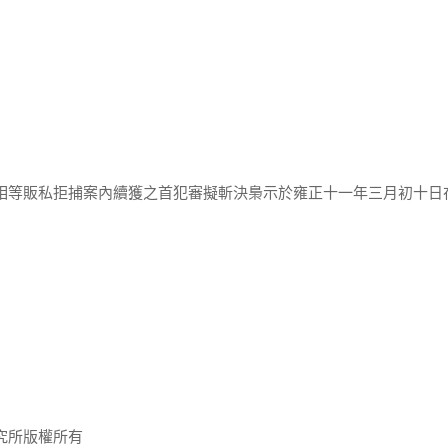
小相等販私拒捕案內續獲之首犯審擬斬決梟示於雍正十一年三月初十日
究所版權所有