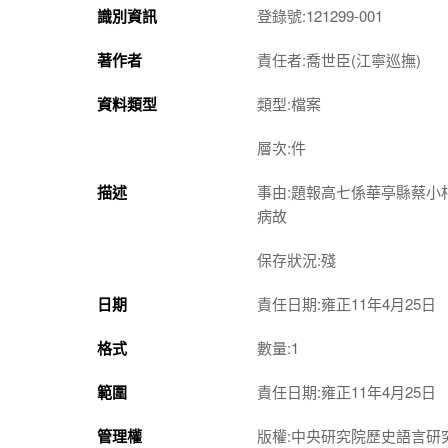
識別資訊
登錄號:121299-001
著作者
責任者:喬世臣(江寧巡撫)
資料類型
類型:檔案
層次:件
描述
事由:題報高七係華亭縣蔡
病故
保存狀況:殘
日期
責任日期:雍正11年4月25日
格式
數量:1
範圍
責任日期:雍正11年4月25日
管理權
版權:中央研究院歷史語言研