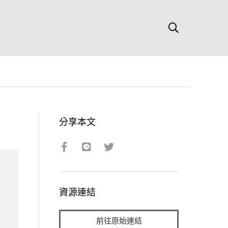
分享本文
資源連結
前往原始連結