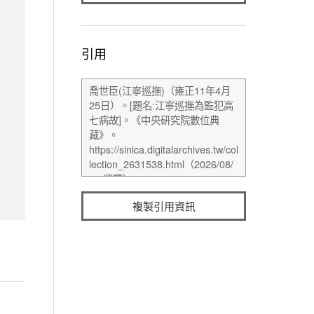
引用
複製引用資訊