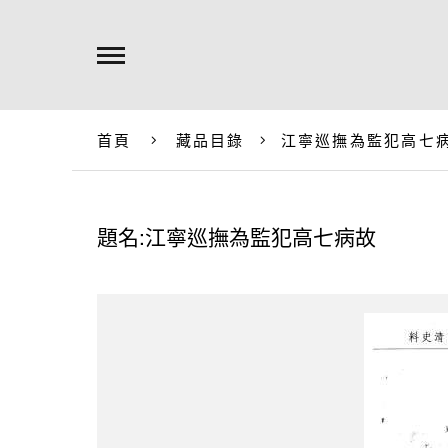
首頁
藏品目錄
江寧巡撫為監犯高七
題名:江寧巡撫為監犯高七病故