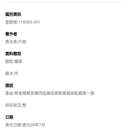
識別資訊
登錄號:118363-001
著作者
責任者:戶部
資料類型
類型:檔案
層次:件
描述
事由:移會稽察房廣西巡撫梁章鉅奏報捐監銀兩一摺
保存狀況:整
日期
責任日期:道光20年7月