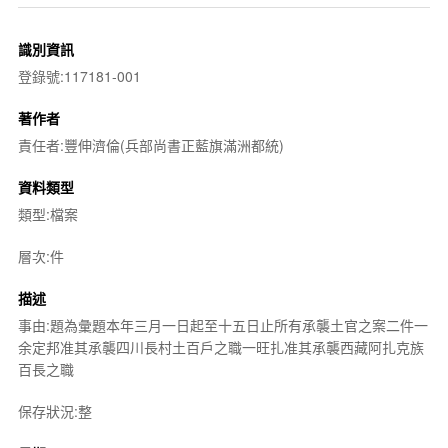
識別資訊
登錄號:117181-001
著作者
責任者:豐伸濟倫(兵部尚書正藍旗滿洲都統)
資料類型
類型:檔案
層次:件
描述
事由:題為彙題本年三月一日起至十五日止所有承襲土官之案二件一
余定邦准其承襲四川長村土百戶之職一旺扎准其承襲西藏阿扎克族
百長之職
保存狀況:整