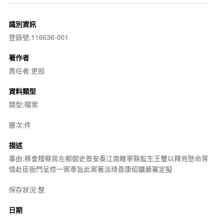
識別資訊
登錄號:116636-001
著作者
責任者:吏部
資料類型
類型:檔案
層次:件
描述
事由:移會稽察房左都御史景安奏江南睢寧縣監生王璽以釋兇懸命等
情赴臣衙門呈控一案奉旨此案著派琦善康紹鏞嚴審定擬
保存狀況:整
日期