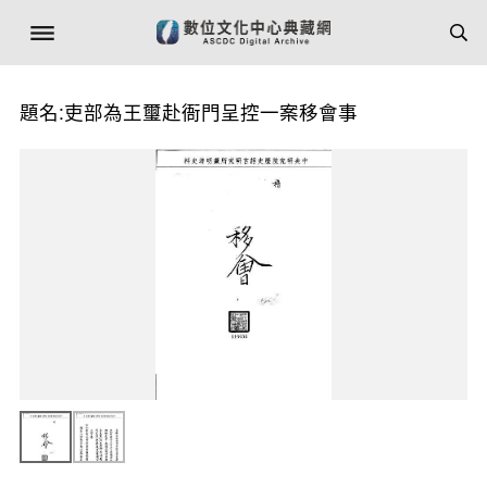
題名:吏部為王璽赴衙門呈控一案移會事