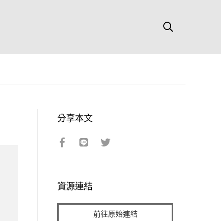
分享本文
資源連結
前往原始連結