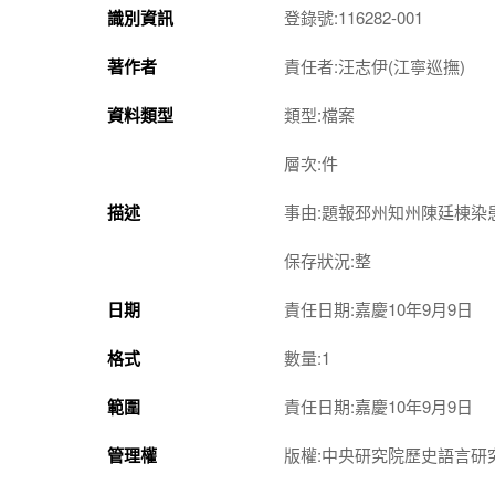
識別資訊
登錄號:116282-001
著作者
責任者:汪志伊(江寧巡撫)
資料類型
類型:檔案
層次:件
描述
事由:題報邳州知州陳廷棟
保存狀況:整
日期
責任日期:嘉慶10年9月9日
格式
數量:1
範圍
責任日期:嘉慶10年9月9日
管理權
版權:中央研究院歷史語言研