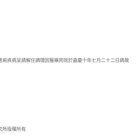
染患痢疾病呈請解任調理因醫藥罔效於嘉慶十年七月二十二日病故
究所版權所有