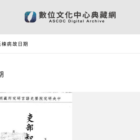
廷棟病故日期
期