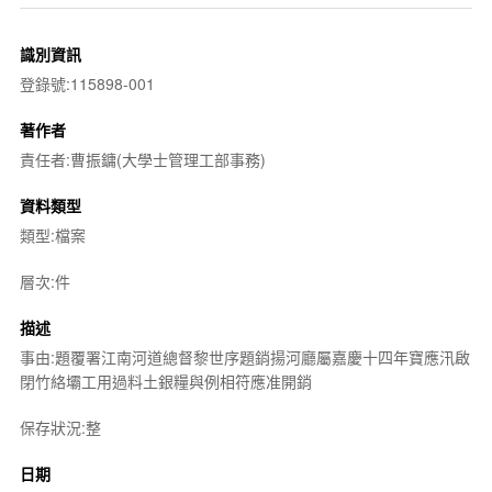
識別資訊
登錄號:115898-001
著作者
責任者:曹振鏞(大學士管理工部事務)
資料類型
類型:檔案
層次:件
描述
事由:題覆署江南河道總督黎世序題銷揚河廳屬嘉慶十四年寶應汛啟
閉竹絡壩工用過料土銀糧與例相符應准開銷
保存狀況:整
日期