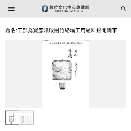
題名:工部為寶應汛啟閉竹絡壩工用過料銀開銷事