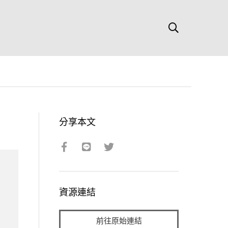
分享本文
資源連結
前往原始連結