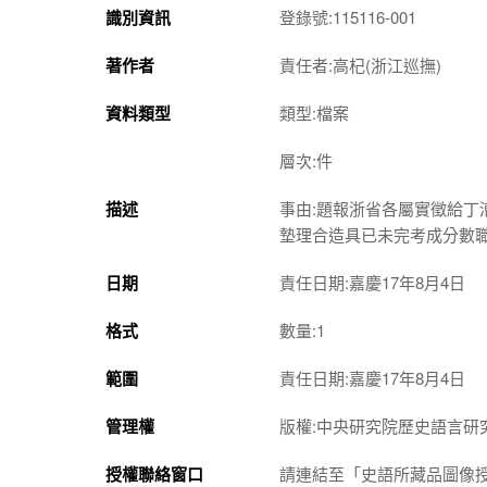
識別資訊
登錄號:115116-001
著作者
責任者:高杞(浙江巡撫)
資料類型
類型:檔案
層次:件
描述
事由:題報浙省各屬實徵給
墊理合造具已未完考成分數
日期
責任日期:嘉慶17年8月4日
格式
數量:1
範圍
責任日期:嘉慶17年8月4日
管理權
版權:中央研究院歷史語言研
授權聯絡窗口
請連結至「史語所藏品圖像