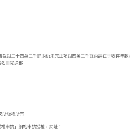
丁漕截銀二十四萬二千餘兩仍未完正項銀四萬二千餘兩請在于收存年款
職名冊揭送部
究所版權所有
授權申請」網站申請授權，網址：