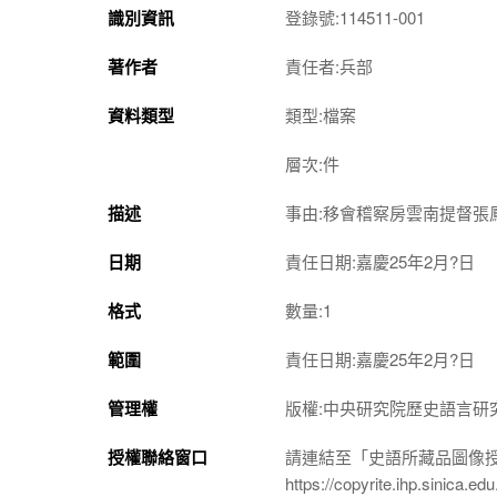
識別資訊
登錄號:114511-001
著作者
責任者:兵部
資料類型
類型:檔案
層次:件
描述
事由:移會稽察房雲南提督
日期
責任日期:嘉慶25年2月?日
格式
數量:1
範圍
責任日期:嘉慶25年2月?日
管理權
版權:中央研究院歷史語言研
授權聯絡窗口
請連結至「史語所藏品圖像
https://copyrite.ihp.sinica.