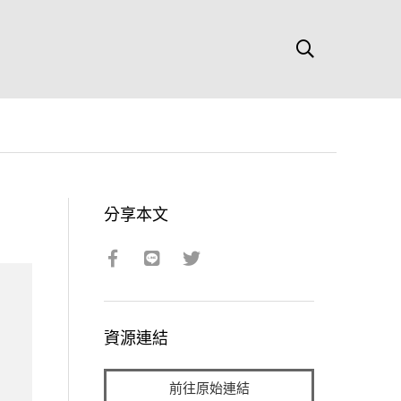
分享本文
資源連結
前往原始連結