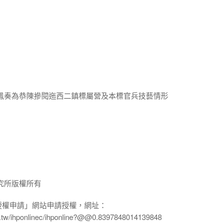
張鳳奏為恭陳摻閱迤西二鎮標屬營及本標官兵技藝情形
究所版權所有
授權申請」網站申請授權，網址：
edu.tw/ihponlinec/ihponline?@@0.8397848014139848