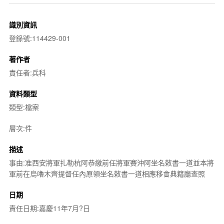
識別資訊
登錄號:114429-001
著作者
責任者:兵科
資料類型
類型:檔案
層次:件
描述
事由:准西安將軍扎勒杭阿恭繳前任將軍賽沖阿坐名敕書一道並本將
軍前在烏嚕木齊提督任內原領坐名敕書一道相應移會典籍廳查照
日期
責任日期:嘉慶11年7月?日