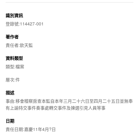
識別資訊
登錄號:114427-001
著作者
責任者:欽天監
資料類型
類型:檔案
層次:件
描述
事由:移會稽察房查本監自本年三月二十六日至四月二十五日並無奉
有上諭特交事件奏事處轉交事件及揀選引見人員等事
日期
責任日期:嘉慶11年4月?日