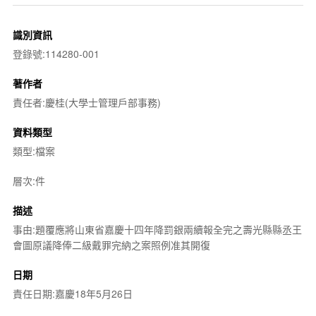
識別資訊
登錄號:114280-001
著作者
責任者:慶桂(大學士管理戶部事務)
資料類型
類型:檔案
層次:件
描述
事由:題覆應將山東省嘉慶十四年降罰銀兩續報全完之壽光縣縣丞王
會圖原議降俸二級戴罪完納之案照例准其開復
日期
責任日期:嘉慶18年5月26日