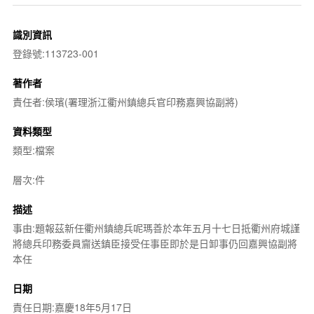
識別資訊
登錄號:113723-001
著作者
責任者:侯璸(署理浙江衢州鎮總兵官印務嘉興協副將)
資料類型
類型:檔案
層次:件
描述
事由:題報茲新任衢州鎮總兵呢瑪善於本年五月十七日抵衢州府城謹
將總兵印務委員齎送鎮臣接受任事臣即於是日卸事仍回嘉興協副將
本任
日期
責任日期:嘉慶18年5月17日