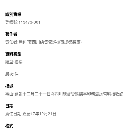
識別資訊
登錄號:113473-001
著作者
責任者:豐紳(署四川總督管巡撫事成都將軍)
資料類型
類型:檔案
層次:件
描述
事由:題報十二月二十一日將四川總督管巡撫事印務齎送常明接收訖
日期
責任日期:嘉慶17年12月21日
格式