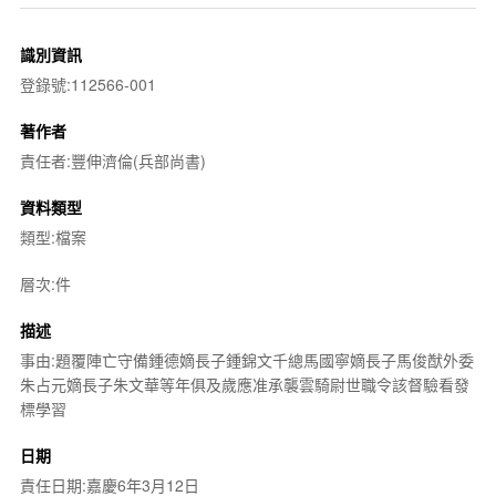
識別資訊
登錄號:112566-001
著作者
責任者:豐伸濟倫(兵部尚書)
資料類型
類型:檔案
層次:件
描述
事由:題覆陣亡守備鍾德嫡長子鍾錦文千總馬國寧嫡長子馬俊猷外委
朱占元嫡長子朱文華等年俱及歲應准承襲雲騎尉世職令該督驗看發
標學習
日期
責任日期:嘉慶6年3月12日