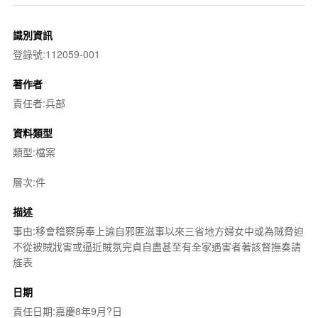
識別資訊
登錄號:112059-001
著作者
責任者:兵部
資料類型
類型:檔案
層次:件
描述
事由:移會稽察房奉上諭自邪匪滋事以來三省地方婦女中或為賊脅迫
不從被賊戕害或逼近賊氛完貞自盡甚至有全家遇害者著該督撫奏請
旌表
日期
責任日期:嘉慶8年9月?日