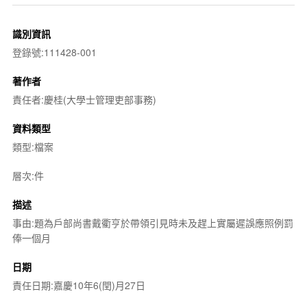
識別資訊
登錄號:111428-001
著作者
責任者:慶桂(大學士管理吏部事務)
資料類型
類型:檔案
層次:件
描述
事由:題為戶部尚書戴衢亨於帶領引見時未及趕上實屬遲誤應照例罰
俸一個月
日期
責任日期:嘉慶10年6(閏)月27日