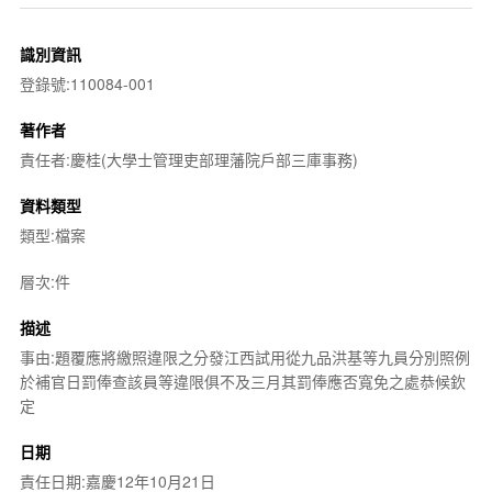
識別資訊
登錄號:110084-001
著作者
責任者:慶桂(大學士管理吏部理藩院戶部三庫事務)
資料類型
類型:檔案
層次:件
描述
事由:題覆應將繳照違限之分發江西試用從九品洪基等九員分別照例
於補官日罰俸查該員等違限俱不及三月其罰俸應否寬免之處恭候欽
定
日期
責任日期:嘉慶12年10月21日