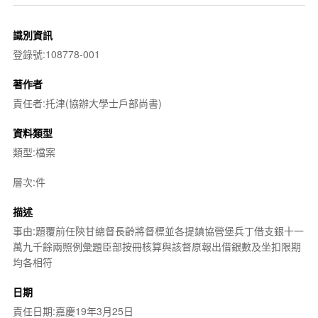
識別資訊
登錄號:108778-001
著作者
責任者:托津(協辦大學士戶部尚書)
資料類型
類型:檔案
層次:件
描述
事由:題覆前任陝甘總督長齡將督標並各提鎮協營堡兵丁借支銀十一
萬九千餘兩照例彙題臣部按冊核算與該督原報出借銀數及坐扣限期
均各相符
日期
責任日期:嘉慶19年3月25日