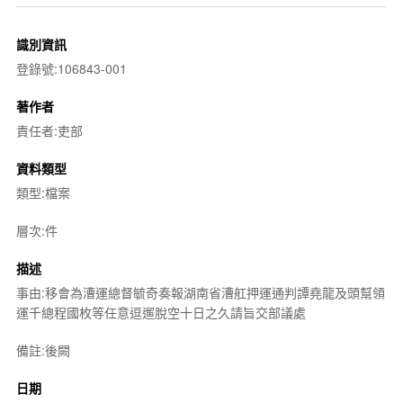
識別資訊
登錄號:106843-001
著作者
責任者:吏部
資料類型
類型:檔案
層次:件
描述
事由:移會為漕運總督毓奇奏報湖南省漕舡押運通判譚堯龍及頭幫領
運千總程國枚等任意逗遛脫空十日之久請旨交部議處
備註:後闕
日期