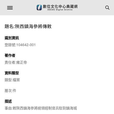
題名:陝西鎮海參將傳敕
識別資訊
登錄號:104642-001
著作者
責任者:雍正帝
資料類型
類型:檔案
層次:件
描述
事由:敕陝西鎮海參將統領經制官兵駐劄鎮海城