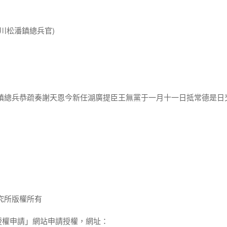
川松潘鎮總兵官)
潘鎮總兵恭疏奏謝天恩今新任湖廣提臣王無黨于一月十一日抵常德是日
究所版權所有
授權申請」網站申請授權，網址：