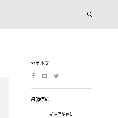
分享本文
資源連結
前往原始連結