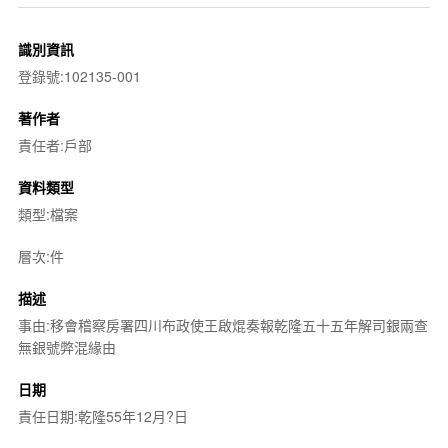
識別資訊
登錄號:102135-001
著作者
責任者:戶部
資料類型
類型:檔案
層次:件
描述
事由:移會稽察房署四川布政使王啟焜奏報乾隆五十五年解司銀兩查
無銀號弊混緣由
日期
責任日期:乾隆55年12月?日