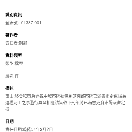
識別資訊
登錄號:101387-001
著作者
責任者:刑部
資料類型
類型:檔案
層次:件
描述
事由:移會稽察房巡視中城察院勒奏剃頭棚都察院已滿書吏俞東陽為
運糧河工之事濫行具呈相應請旨敕下刑部將已滿書吏俞東陽嚴審定
擬
日期
責任日期:乾隆54年2月?日