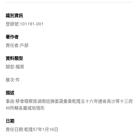
識別資訊
登錄號:101191-001
著作者
責任者:戶部
資料類型
類型:檔案
層次:件
描述
事由:移會稽察房湖南巡撫姜晟彙奏乾隆五十六年通省長沙等十三府
州所轄各屬城垣情形
日期
責任日期:乾隆57年1月16日