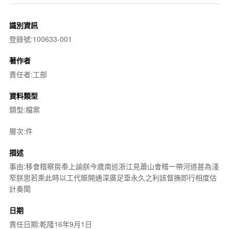
識別資訊
登錄號:100633-001
著作者
責任者:工部
資料類型
類型:檔案
層次:件
描述
事由:移會稽察房奉上諭朕今歲南巡浙江見蕭山會稽一帶河道甚為淺
窄朕思若乘此時以工代賑開通深廣足垂永久之利該督撫即行相度估
計奏聞
日期
責任日期:乾隆16年9月1日