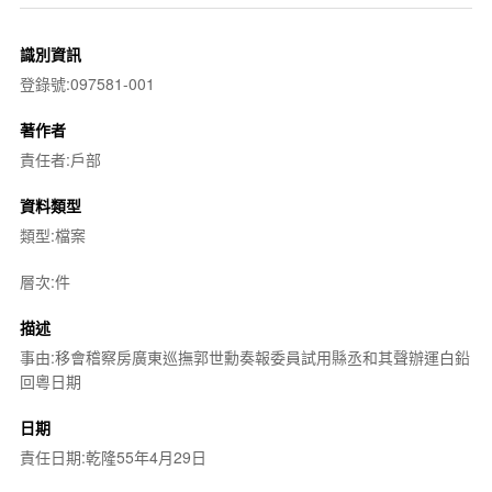
識別資訊
登錄號:097581-001
著作者
責任者:戶部
資料類型
類型:檔案
層次:件
描述
事由:移會稽察房廣東巡撫郭世勳奏報委員試用縣丞和其聲辦運白鉛
回粵日期
日期
責任日期:乾隆55年4月29日