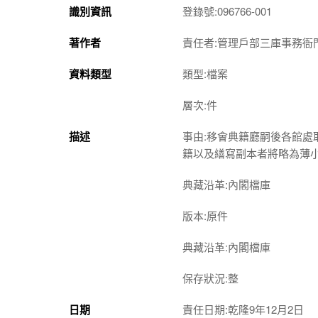
識別資訊
登錄號:096766-001
著作者
責任者:管理戶部三庫事務衙
資料類型
類型:檔案
層次:件
描述
事由:移會典籍廳嗣後各館
籍以及繕寫副本者將略為薄
典藏沿革:內閣檔庫
版本:原件
典藏沿革:內閣檔庫
保存狀況:整
日期
責任日期:乾隆9年12月2日