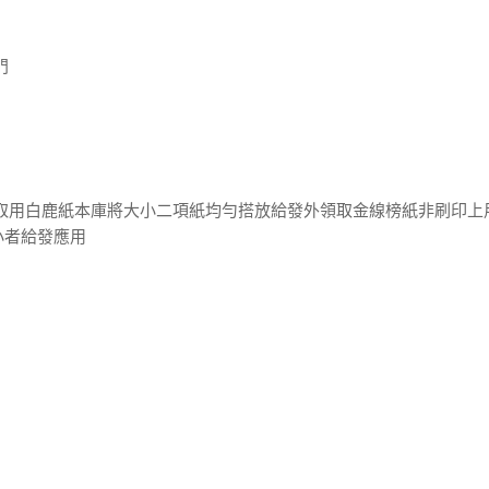
門
處取用白鹿紙本庫將大小二項紙均勻搭放給發外領取金線榜紙非刷印上
小者給發應用