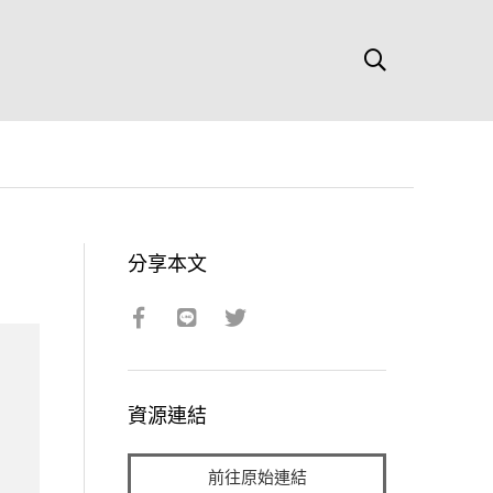
分享本文
資源連結
前往原始連結