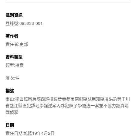
識別資訊
登錄號:095233-001
著作者
責任者:吏部
資料類型
類型:檔案
層次:件
描述
事由:移會稽察房陝西巡撫鐘音奏參署南鄭縣試用知縣凌洪鈞等于川
省墊江縣匪犯譚地學謀逆案內夥犯陳子學竄逃一案並不協力認真堵
截偵拏
日期
責任日期:乾隆19年4月2日