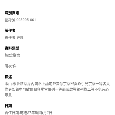
識別資訊
登錄號:093995-001
著作者
責任者:吏部
資料類型
類型:檔案
層次:件
描述
事由:移會稽察房內閣奉上諭前降旨停京察密奏昨引見京察一等各員
惟吏部郎中阿敏爾圖各堂官俱列一等而彭啟豐獨列為二等不免有心
示異
日期
責任日期:乾隆27年5(閏)月?日