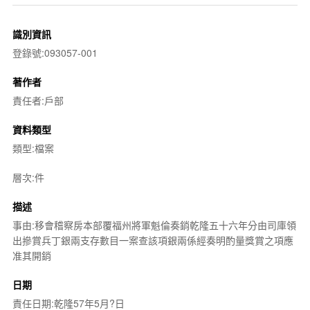
識別資訊
登錄號:093057-001
著作者
責任者:戶部
資料類型
類型:檔案
層次:件
描述
事由:移會稽察房本部覆福州將軍魁倫奏銷乾隆五十六年分由司庫領
出摻賞兵丁銀兩支存數目一案查該項銀兩係經奏明酌量獎賞之項應
准其開銷
日期
責任日期:乾隆57年5月?日