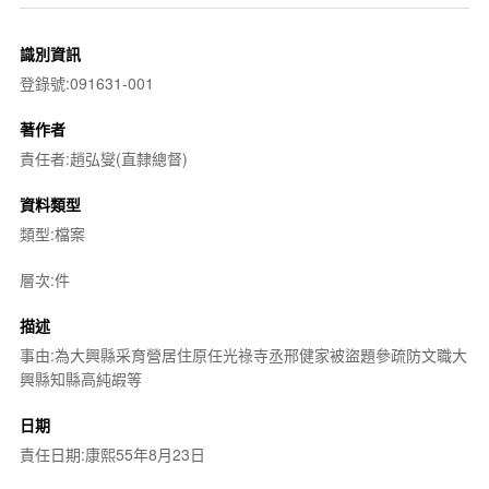
識別資訊
登錄號:091631-001
著作者
責任者:趙弘燮(直隸總督)
資料類型
類型:檔案
層次:件
描述
事由:為大興縣采育營居住原任光祿寺丞邢健家被盜題參疏防文職大
興縣知縣高純嘏等
日期
責任日期:康熙55年8月23日