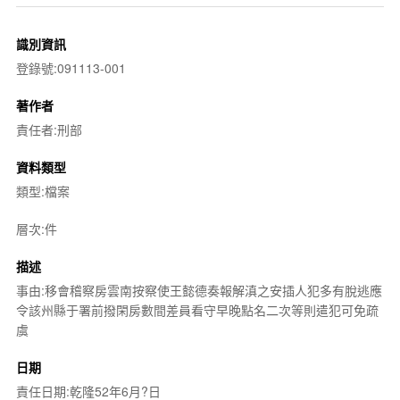
識別資訊
登錄號:091113-001
著作者
責任者:刑部
資料類型
類型:檔案
層次:件
描述
事由:移會稽察房雲南按察使王懿德奏報解滇之安插人犯多有脫逃應
令該州縣于署前撥閑房數間差員看守早晚點名二次等則遣犯可免疏
虞
日期
責任日期:乾隆52年6月?日