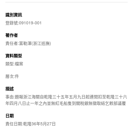
識別資訊
登錄號:091019-001
著作者
責任者:富勒渾(浙江巡撫)
資料類型
類型:檔案
層次:件
描述
事由:題報浙江海關自乾隆三十五年五月九日起連閏扣至乾隆三十六
年四月八日止一年之內並無紅毛船隻到關稅銀無徵取結乞敕部議覆
日期
責任日期:乾隆36年5月27日