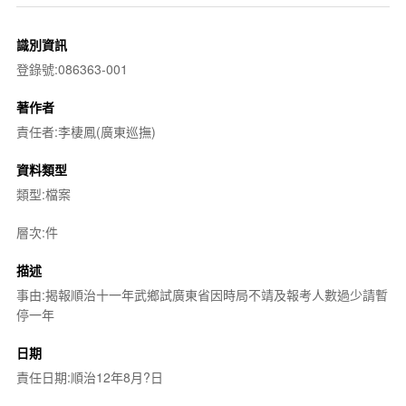
識別資訊
登錄號:086363-001
著作者
責任者:李棲鳳(廣東巡撫)
資料類型
類型:檔案
層次:件
描述
事由:揭報順治十一年武鄉試廣東省因時局不靖及報考人數過少請暫
停一年
日期
責任日期:順治12年8月?日