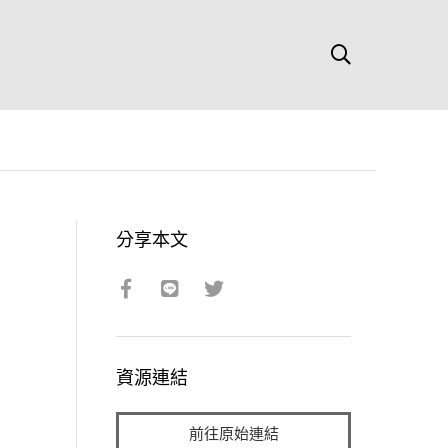
分享本文
資源連結
前往原始連結