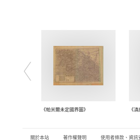
》
《帕米爾未定國界圖》
《滇
關於本站
著作權聲明
使用者條款、資訊