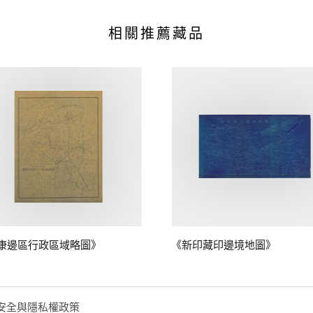
相關推薦藏品
康邊區行政區域略圖》
《新印藏印邊境地圖》
安全與隱私權政策