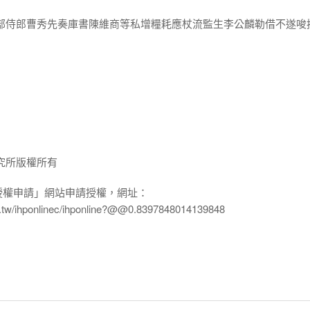
工部侍郎曹秀先奏庫書陳維商等私增糧耗應杖流監生李公麟勒借不遂唆
究所版權所有
授權申請」網站申請授權，網址：
edu.tw/ihponlinec/ihponline?@@0.8397848014139848