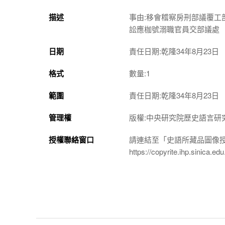
描述
事由:移會稽察房刑部議覆
訟應枷號溺職官員交部議處
日期
責任日期:乾隆34年8月23日
格式
數量:1
範圍
責任日期:乾隆34年8月23日
管理權
版權:中央研究院歷史語言研
授權聯絡窗口
請連結至「史語所藏品圖像
https://copyrite.ihp.sinica.