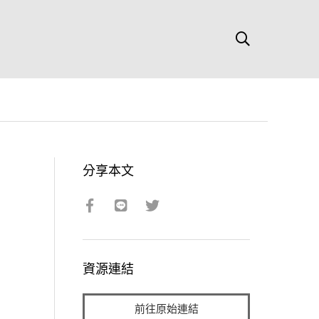
分享本文
資源連結
前往原始連結