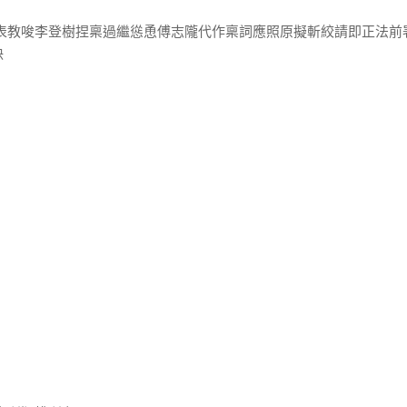
士表教唆李登樹捏稟過繼慫恿傅志隴代作稟詞應照原擬斬絞請即正法前
決