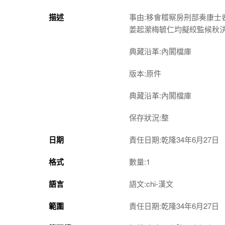
描述
事由:移會稽察房刑部奏康
姜起瀠梅毓仁均擬絞監候秋
典藏沿革:內閣檔庫
版本:原件
典藏沿革:內閣檔庫
保存狀況:整
日期
責任日期:乾隆34年6月27日
格式
數量:1
語言
語文:chi-漢文
範圍
責任日期:乾隆34年6月27日