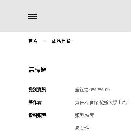
首頁
藏品目錄
無標題
識別資訊
登錄號:084284-001
著作者
責任者:官保(協辦大學士戶部
資料類型
類型:檔案
層次:件