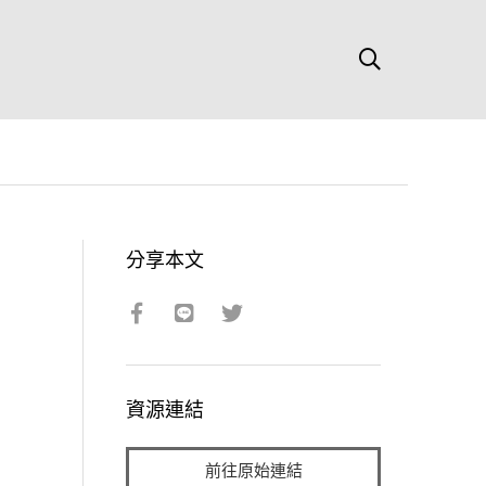
分享本文
資源連結
前往原始連結