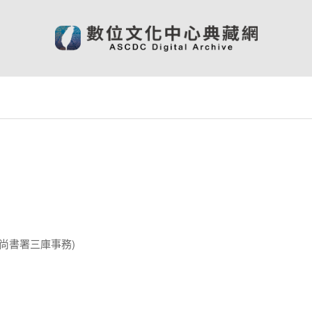
尚書署三庫事務)