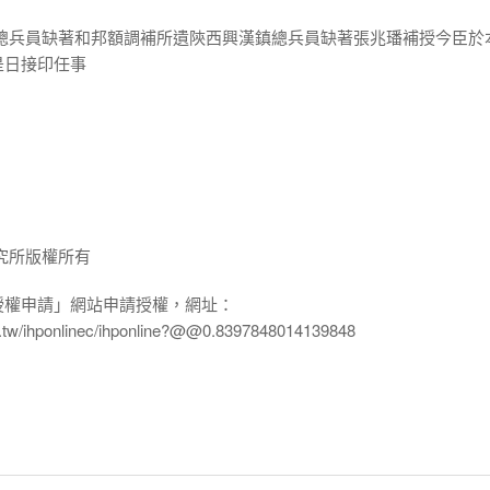
鎮總兵員缺著和邦額調補所遺陝西興漢鎮總兵員缺著張兆璠補授今臣於
是日接印任事
究所版權所有
授權申請」網站申請授權，網址：
edu.tw/ihponlinec/ihponline?@@0.8397848014139848