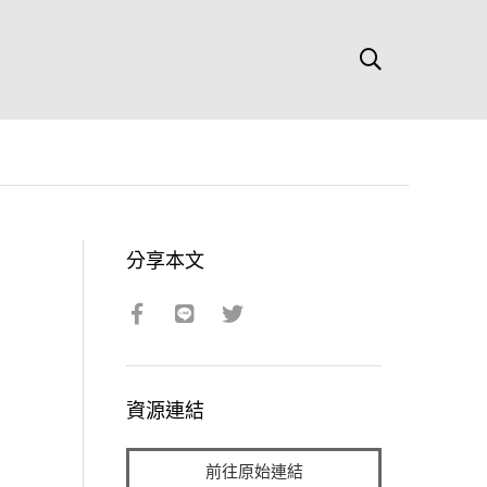
分享本文
資源連結
前往原始連結