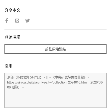
分享本文
資源連結
前往原始連結
引用