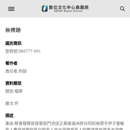
無標題
識別資訊
登錄號:083777-001
著作者
責任者:刑部
資料類型
類型:檔案
層次:件
描述
事由:移會稽察房提督衙門咨送正黃旗滿洲原任同知裕德令伊子書敏
家人曹得福等毆死白契家人苗光茂復將家人毆斃請將裕德革去頂帶